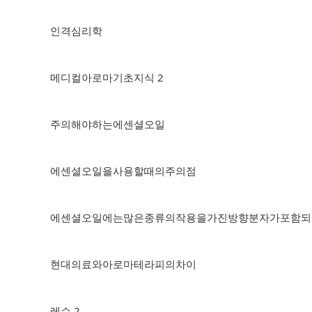
인격심리학
메디컬아로마기초지식 2
주의해야하는에센셜오일
에센셜오일을사용할때의주의점
에센셜오일에는많은종류의작용을가진방향분자가포함되
현대의료와아로마테라피의차이
레슨 2