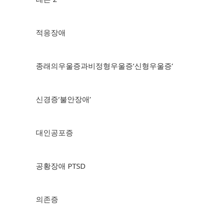
적응장애
종래의우울증과비정형우울증‘신형우울증’
신경증‘불안장애’
대인공포증
공황장애 PTSD
의존증