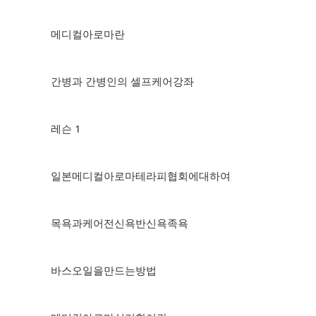
메디컬아로마란
간병과 간병인의 셀프케어강좌
레슨 1
일본메디컬아로마테라피협회에대하여
목욕과케어전신욕반신욕족욕
바스오일을만드는방법